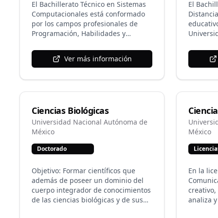
El Bachillerato Técnico en Sistemas
El Bachil
Computacionales está conformado
Distanci
por los campos profesionales de
educativo
Programación, Habilidades y
Universi
Estrategias, Diseño y Desarrollo
de Méxic
Web, Seguridad y Redes, en el cual
a aquell
Ver más información
se producen diseños originales y
realizar 
desarrollo de páginas web con
bachille
estructuras y dominio de lenguajes
limitaci
de programación, se implementa la
para rea
seguridad en las tecnologías de la
presencia
Ciencias Biológicas
Cienci
información y se desarrollan
promueve
habilidades y estrategias para su
del estud
Universidad Nacional Autónoma de
Universi
desenvolvimiento, aunado al campo
estrategi
México
México
de Formación Técnica Integral que
adquisic
Doctorado
Licencia
distingue los procesos laborales
mediante
para desarrollar las actividades
tecnolog
profesionales con calidad,
Objetivo: Formar científicos que
En la lic
seguridad, capacidad de gestión,
además de poseer un dominio del
Comunica
respeto, mediación, innovación y
cuerpo integrador de conocimientos
creativo,
responsabilidad social.
de las ciencias biológicas y de sus
analiza 
metodologías y técnicas, sean
social m