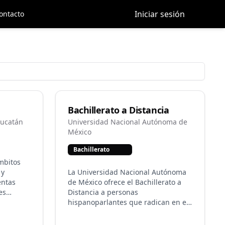
Iniciar sesión
ontacto
Bachillerato a Distancia
Yucatán
Universidad Nacional Autónoma de
México
Bachillerato
mbitos
 y
La Universidad Nacional Autónoma
entas
de México ofrece el Bachillerato a
es
Distancia a personas
udios de
hispanoparlantes que radican en el
arse en
extranjero y a instituciones
educativas en territorio mexicano.