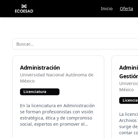
Inicio
Oferta
Administración
Admini
Universidad Nacional Autónoma de
Gestió
México
Universi
México
Licenciatura
Licencia
En la licenciatura en Administración
se forman profesionistas con visión
La licen
estratégica, ética y de compromiso
Archivos
social, expertos en promover el
surge de
logro eficiente de objetivos de
contar c
organizaciones públicas, privadas y