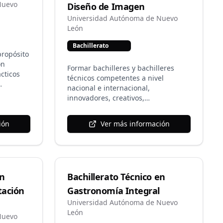
orma
Nuevo
Diseño de Imagen
odas las
Universidad Autónoma de Nuevo
León
Bachillerato
propósito
on
Formar bachilleres y bachilleres
cticos
técnicos competentes a nivel
nacional e internacional,
e las
innovadores, creativos,
 de tener
emprendedores, con vocación
ar y
humanista, comprometidos con el
rodea
ión
Ver más información
desarrollo sustentable, con sólidos
y
principios y valores universitarios,
las artes
capaces de incorporarse con éxito al
las artes
nivel superior y al mundo laboral
quiriendo
global.
s
en
Bachillerato Técnico en
nes
tación
Gastronomía Integral
das, en
Universidad Autónoma de Nuevo
cultural,
León
es,
Nuevo