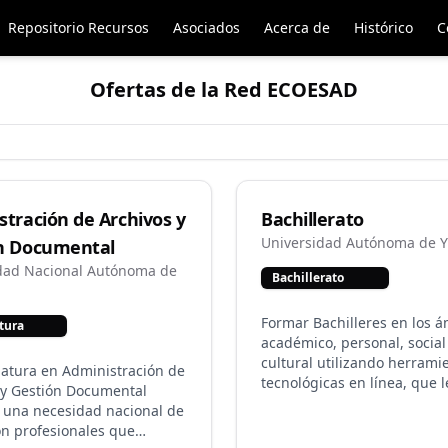
Repositorio Recursos
Asociados
Acerca de
Histórico
C
Ofertas de la Red ECOESAD
stración de Archivos y
Bachillerato
Universidad Autónoma de 
n Documental
dad Nacional Autónoma de
Bachillerato
Formar Bachilleres en los á
tura
académico, personal, social
cultural utilizando herrami
ciatura en Administración de
tecnológicas en línea, que l
 y Gestión Documental
permitan continuar con est
 una necesidad nacional de
nivel licenciatura y/o insert
on profesionales que
un campo laboral.