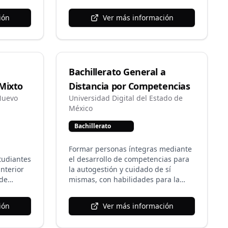
ión
Ver más información
Bachillerato General a
 Mixto
Distancia por Competencias
Nuevo
Universidad Digital del Estado de
México
Bachillerato
Formar personas íntegras mediante
tudiantes
el desarrollo de competencias para
nterior
la autogestión y cuidado de sí
 de
mismas, con habilidades para la
nte a la
comunicación, el pensamiento
os
crítico, el aprendizaje autónomo, el
ión
Ver más información
dioma
trabajo en equipo, con conciencia
 su nivel
cívica y ética. Los egresados