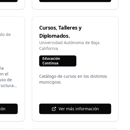
relacionadas con los servicios de
información dirigidos a diversas
comunidades usuarias. Capacidad
iones de
para trabajar en grupo. Duración
Cuatro semestres
Cursos, Talleres y
ado de
Diplomados.
Universidad Autónoma de Baja
California
Educación
Contínua
 la
en el
Catálogo de cursos en los distintos
uso de
municipios.
ructuras
 fonético
 lengua
n y
ión
Ver más información